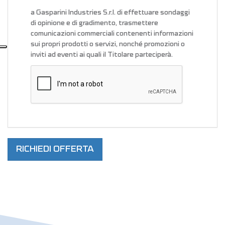
a Gasparini Industries S.r.l. di effettuare sondaggi
di opinione e di gradimento, trasmettere
comunicazioni commerciali contenenti informazioni
sui propri prodotti o servizi, nonché promozioni o
inviti ad eventi ai quali il Titolare parteciperà.
RICHIEDI OFFERTA